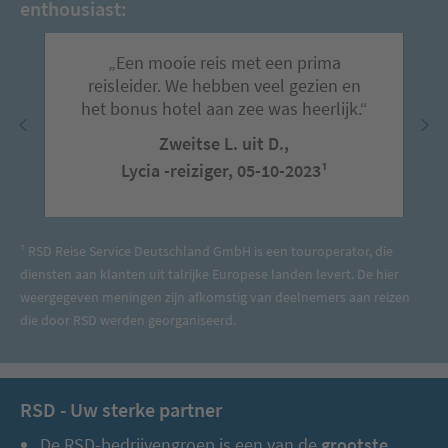
enthousiast:
„Een mooie reis met een prima
reisleider. We hebben veel gezien en
het bonus hotel aan zee was heerlijk.“
Zweitse L. uit D.,
Lycia -reiziger, 05-10-2023¹
¹ RSD Reise Service Deutschland GmbH is een touroperator, die
diensten aan klanten uit talrijke Europese landen levert. De hier
weergegeven meningen zijn afkomstig van deelnemers aan reizen
die door RSD werden georganiseerd.
RSD - Uw sterke partner
De RSD-bedrijvengroep is een van de
grootste