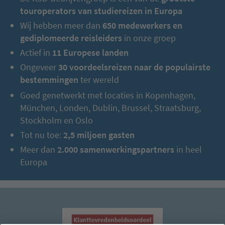
touroperators van studiereizen in Europa
Wij hebben meer dan
650 medewerkers en
gediplomeerde reisleiders
in onze groep
Actief in
11 Europese landen
Ongeveer
30 voordeelsreizen naar de populairste
bestemmingen
ter wereld
Goed genetwerkt met locaties in Kopenhagen,
München, Londen, Dublin, Brussel, Straatsburg,
Stockholm en Oslo
Tot nu toe:
2,5 miljoen gasten
Meer dan
2.000 samenwerkingspartners
in heel
Europa