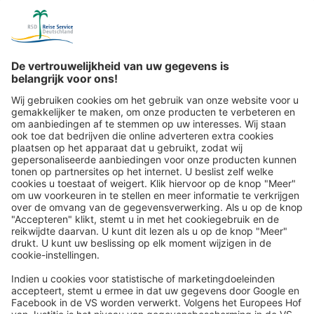
Reispost via de e-mailnieuwsbrief: