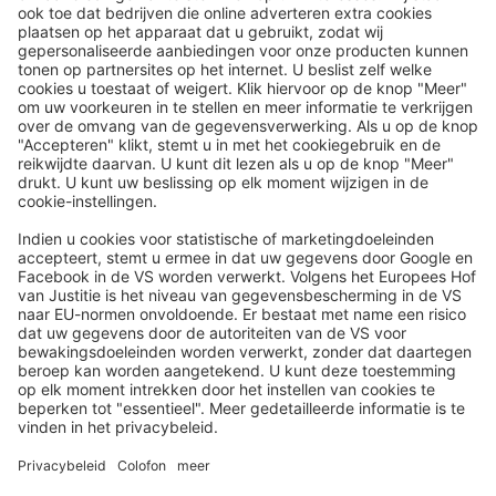
Reispost via de e-mailnieuwsbrief:
In de toekomst sturen wij u graag onze mooiste reizen per e-
mail toe!
Schrijf je nu in!