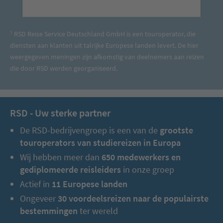
¹ RSD Reise Service Deutschland GmbH is een touroperator, die
diensten aan klanten uit talrijke Europese landen levert. De hier
weergegeven meningen zijn afkomstig van deelnemers aan reizen
die door RSD werden georganiseerd.
RSD - Uw sterke partner
De RSD-bedrijvengroep is een van de
grootste
touroperators van studiereizen in Europa
Wij hebben meer dan
650 medewerkers en
gediplomeerde reisleiders
in onze groep
Actief in
11 Europese landen
Ongeveer
30 voordeelsreizen naar de populairste
bestemmingen
ter wereld