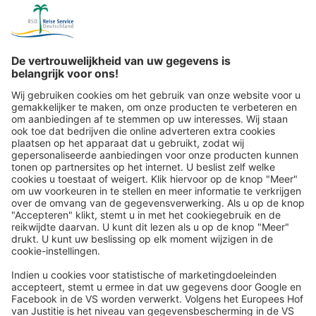
Reispost via de e-mailnieuwsbrief: