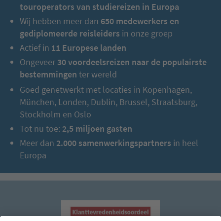
touroperators van studiereizen in Europa
Wij hebben meer dan
650 medewerkers en
gediplomeerde reisleiders
in onze groep
Actief in
11 Europese landen
Ongeveer
30 voordeelsreizen naar de populairste
bestemmingen
ter wereld
Goed genetwerkt met locaties in Kopenhagen,
München, Londen, Dublin, Brussel, Straatsburg,
Stockholm en Oslo
Tot nu toe:
2,5 miljoen gasten
Meer dan
2.000 samenwerkingspartners
in heel
Europa