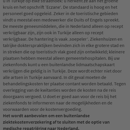
u in Turkije op elke straathoek: u herkent ze aan het groene
kruis en het opschrift ’Eczane‘. De standaard is hoog en het
personeel goed opgeleid. Zeker in de toeristische gebieden
vindt u meestal een medewerker die Duits of Engels spreekt.
De meeste geneesmiddelen, die in Nederland alleen op recept
verkrijgbaar zijn, zijn ook in Turkije alleen op recept
verkrijgbaar. De hantering is vaak ‚soepeler‘. Ziekenhuizen en
talrijke dokterspraktijken bevinden zich in elke grotere stad en
in streken die op toeristisch vlak goed zijn ontwikkeld; kleinere
plaatsen hebben meestal alleen gemeentehospitalen. Bij uw
ziekenfonds kunt u een buitenlandse lidmaatschapskaart
verkrijgen die geldig is in Turkije. Deze wordt echter niet door
alle artsen in Turkije aanvaard. In dit geval moeten de
behandelingskosten ter plaatse contant worden betaald. Tegen
overlegging van de kwitanties worden de kosten na de reis
doorgaans vergoed. U doet er goed aan voor de reis bij het
ziekenfonds te informeren naar de mogelijkheden en de
voorwaarden voor de kostenvergoeding.
Het wordt aanbevolen om een buitenlandse
ziektekostenverzekering af te sluiten met de optie van
medische repatriëring naar Nederland.