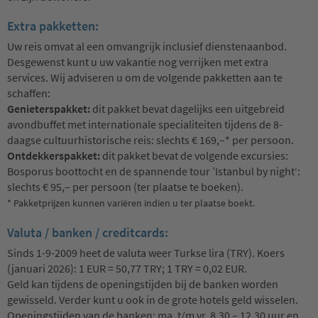
Extra pakketten:
Uw reis omvat al een omvangrijk inclusief dienstenaanbod.
Desgewenst kunt u uw vakantie nog verrijken met extra
services. Wij adviseren u om de volgende pakketten aan te
schaffen:
Genieterspakket:
dit pakket bevat dagelijks een uitgebreid
avondbuffet met internationale specialiteiten tijdens de 8-
daagse cultuurhistorische reis: slechts € 169,–* per persoon.
Ontdekkerspakket:
dit pakket bevat de volgende excursies:
Bosporus boottocht en de spannende tour ’Istanbul by night‘:
slechts € 95,– per persoon (ter plaatse te boeken).
* Pakketprijzen kunnen variëren indien u ter plaatse boekt.
Valuta / banken / creditcards:
Sinds 1-9-2009 heet de valuta weer Turkse lira (TRY). Koers
(januari 2026): 1 EUR = 50,77 TRY; 1 TRY = 0,02 EUR.
Geld kan tijdens de openingstijden bij de banken worden
gewisseld. Verder kunt u ook in de grote hotels geld wisselen.
Openingstijden van de banken: ma. t/m vr. 8.30 – 12.30 uur en