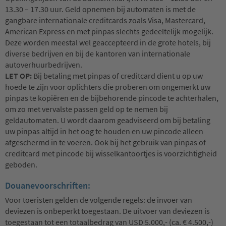
13.30 – 17.30 uur. Geld opnemen bij automaten is met de
gangbare internationale creditcards zoals Visa, Mastercard,
American Express en met pinpas slechts gedeeltelijk mogelijk.
Deze worden meestal wel geaccepteerd in de grote hotels, bij
diverse bedrijven en bij de kantoren van internationale
autoverhuurbedrijven.
LET OP:
Bij betaling met pinpas of creditcard dient u op uw
hoede te zijn voor oplichters die proberen om ongemerkt uw
pinpas te kopiëren en de bijbehorende pincode te achterhalen,
om zo met vervalste passen geld op te nemen bij
geldautomaten. U wordt daarom geadviseerd om bij betaling
uw pinpas altijd in het oog te houden en uw pincode alleen
afgeschermd in te voeren. Ook bij het gebruik van pinpas of
creditcard met pincode bij wisselkantoortjes is voorzichtigheid
geboden.
Douanevoorschriften:
Voor toeristen gelden de volgende regels: de invoer van
deviezen is onbeperkt toegestaan. De uitvoer van deviezen is
toegestaan tot een totaalbedrag van USD 5.000,- (ca. € 4.500,-)