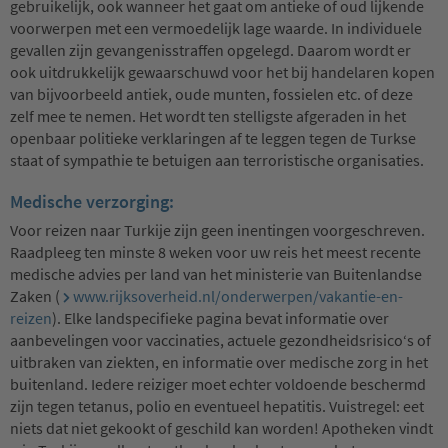
gebruikelijk, ook wanneer het gaat om antieke of oud lijkende
voorwerpen met een vermoedelijk lage waarde. In individuele
gevallen zijn gevangenisstraffen opgelegd. Daarom wordt er
ook uitdrukkelijk gewaarschuwd voor het bij handelaren kopen
van bijvoorbeeld antiek, oude munten, fossielen etc. of deze
zelf mee te nemen. Het wordt ten stelligste afgeraden in het
openbaar politieke verklaringen af te leggen tegen de Turkse
staat of sympathie te betuigen aan terroristische organisaties.
Medische verzorging:
Voor reizen naar Turkije zijn geen inentingen voorgeschreven.
Raadpleeg ten minste 8 weken voor uw reis het meest recente
medische advies per land van het ministerie van Buitenlandse
Zaken (
www.rijksoverheid.nl/onderwerpen/vakantie-en-
reizen
). Elke landspecifieke pagina bevat informatie over
aanbevelingen voor vaccinaties, actuele gezondheidsrisico‘s of
uitbraken van ziekten, en informatie over medische zorg in het
buitenland. Iedere reiziger moet echter voldoende beschermd
zijn tegen tetanus, polio en eventueel hepatitis. Vuistregel: eet
niets dat niet gekookt of geschild kan worden! Apotheken vindt