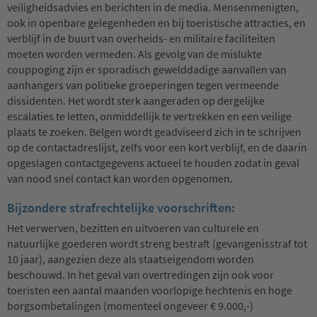
veiligheidsadvies en berichten in de media. Mensenmenigten,
ook in openbare gelegenheden en bij toeristische attracties, en
verblijf in de buurt van overheids- en militaire faciliteiten
moeten worden vermeden. Als gevolg van de mislukte
couppoging zijn er sporadisch gewelddadige aanvallen van
aanhangers van politieke groeperingen tegen vermeende
dissidenten. Het wordt sterk aangeraden op dergelijke
escalaties te letten, onmiddellijk te vertrekken en een veilige
plaats te zoeken. Belgen wordt geadviseerd zich in te schrijven
op de contactadreslijst, zelfs voor een kort verblijf, en de daarin
opgeslagen contactgegevens actueel te houden zodat in geval
van nood snel contact kan worden opgenomen.
Bijzondere strafrechtelijke voorschriften:
Het verwerven, bezitten en uitvoeren van culturele en
natuurlijke goederen wordt streng bestraft (gevangenisstraf tot
10 jaar), aangezien deze als staatseigendom worden
beschouwd. In het geval van overtredingen zijn ook voor
toeristen een aantal maanden voorlopige hechtenis en hoge
borgsombetalingen (momenteel ongeveer € 9.000,-)