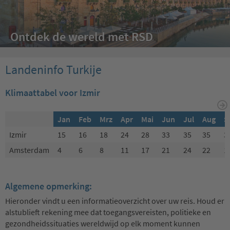
Ontdek de wereld met RSD
Landeninfo Turkije
Klimaattabel voor Izmir
Jan
Feb
Mrz
Apr
Mai
Jun
Jul
Aug
S
Izmir
15
16
18
24
28
33
35
35
3
Amsterdam
4
6
8
11
17
21
24
22
1
Algemene opmerking:
Hieronder vindt u een informatieoverzicht over uw reis. Houd er
alstublieft rekening mee dat toegangsvereisten, politieke en
gezondheidssituaties wereldwijd op elk moment kunnen