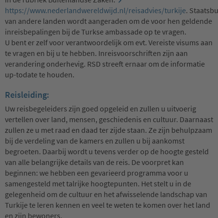
https://www.nederlandwereldwijd.nl/reisadvies/turkije
. Staatsb
van andere landen wordt aangeraden om de voor hen geldende
inreisbepalingen bij de Turkse ambassade op te vragen.
U bent er zelf voor verantwoordelijk om evt. Vereiste visums aan
te vragen en bij u te hebben. Inreisvoorschriften zijn aan
verandering onderhevig. RSD streeft ernaar om de informatie
up-todate te houden.
Reisleiding:
Uw reisbegeleiders zijn goed opgeleid en zullen u uitvoerig
vertellen over land, mensen, geschiedenis en cultuur. Daarnaast
zullen ze u met raad en daad ter zijde staan. Ze zijn behulpzaam
bij de verdeling van de kamers en zullen u bij aankomst
begroeten. Daarbij wordt u tevens verder op de hoogte gesteld
van alle belangrijke details van de reis. De voorpret kan
beginnen: we hebben een gevarieerd programma voor u
samengesteld met talrijke hoogtepunten. Het stelt u in de
gelegenheid om de cultuur en het afwisselende landschap van
Turkije te leren kennen en veel te weten te komen over het land
en zijn bewoners.