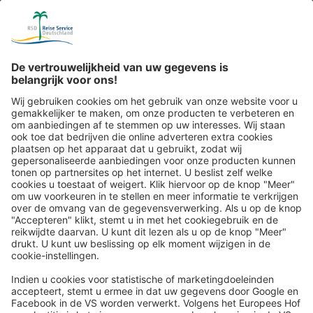
Reispost via de e-mailnieuwsbrief: