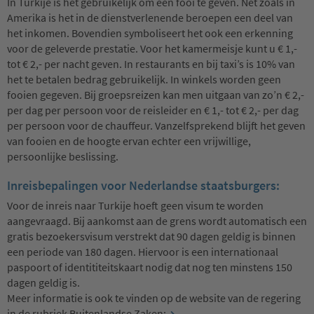
In Turkije is het gebruikelijk om een fooi te geven. Net zoals in
Amerika is het in de dienstverlenende beroepen een deel van
het inkomen. Bovendien symboliseert het ook een erkenning
voor de geleverde prestatie. Voor het kamermeisje kunt u € 1,-
tot € 2,- per nacht geven. In restaurants en bij taxi’s is 10% van
het te betalen bedrag gebruikelijk. In winkels worden geen
fooien gegeven. Bij groepsreizen kan men uitgaan van zo’n € 2,-
per dag per persoon voor de reisleider en € 1,- tot € 2,- per dag
per persoon voor de chauffeur. Vanzelfsprekend blijft het geven
van fooien en de hoogte ervan echter een vrijwillige,
persoonlijke beslissing.
Inreisbepalingen voor Nederlandse staatsburgers:
Voor de inreis naar Turkije hoeft geen visum te worden
aangevraagd. Bij aankomst aan de grens wordt automatisch een
gratis bezoekersvisum verstrekt dat 90 dagen geldig is binnen
een periode van 180 dagen. Hiervoor is een internationaal
paspoort of identititeitskaart nodig dat nog ten minstens 150
dagen geldig is.
Meer informatie is ook te vinden op de website van de regering
in de rubriek Buitenlandse Zaken: