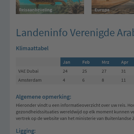
Reisaanbeveling
Europa
Landeninfo Verenigde Ara
Klimaattabel
Jan
Feb
Mrz
Apr
VAE Dubai
24
25
27
31
Amsterdam
4
6
8
11
Algemene opmerking:
Hieronder vindt u een informatieoverzicht over uw reis. Ho
gezondheidssituaties wereldwijd op elk moment kunnen ver
vertrek op de website van het ministerie van Buitenlandse 
Ligging: