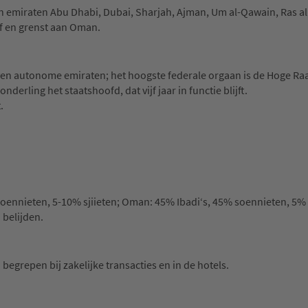
en emiraten Abu Dhabi, Dubai, Sharjah, Ajman, Um al-Qawain, Ras a
lf en grenst aan Oman.
ven autonome emiraten; het hoogste federale orgaan is de Hoge Raa
derling het staatshoofd, dat vijf jaar in functie blijft.
.
soennieten, 5-10% sjiieten; Oman: 45% Ibadi‘s, 45% soennieten, 5% s
belijden.
 begrepen bij zakelijke transacties en in de hotels.