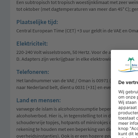
Een subtropisch tot tropisch woestijnklimaat met zeer weini
tot oktober (met dagtemperaturen van meer dan 45° C); gem
Plaatselijke tijd:
Central European Time (CET) +3 uur geldt in de VAE en Oman
Elektriciteit:
220-240 Volt wisselstroom, 50 Hertz. Voor de aansluiting zi
D. Adapters zijn verkrijgbaar in elke elektrowinkel en alle
Telefoneren:
Het landnummer van de VAE / Oman is 00971 (+971) / 00968
naar Nederland belt, dient u 0031 (+31) en eveneens het n
Land en mensen:
vanwege de islam is alcoholconsumptie beperkt in de VAE e
alcoholverbod. Hier is, in tegenstelling tot in de andere e
schoudervrije topjes, hotpants of minirokjes dragen. Scho
rekening te houden met een beperking van dienstverlening (
overheidsinstanties). Ook is er een hogere gevoeligheid als 