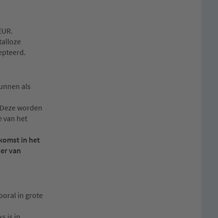
EUR.
talloze
epteerd.
kunnen als
. Deze worden
 van het
nkomst in het
oer van
oral in grote
s is in