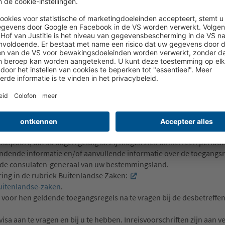
ok in voertuigen, is tijdens de Ramadan verboden van zonsopgang
en vrouwen het beste, discrete kleding met lange mouwen dragen. 
de oosterse cultuur, sommige ambachten zijn al eeuwen oud. Daaro
eken. In elk van de ateliers krijgt u 1 – 2 uur de tijd om de kunstw
en van het land. Als u niet geïnteresseerd bent om te kopen, accep
ld in warenhuizen en supermarkten.
ers:
 Oman en Dubai een paspoort nodig dat bij vertrek nog minimaal
is geen visum vereist. Bij aankomst in de Verenigde Arabische Emira
aspoort, dat 90 dagen geldig is. Zij mogen zich binnen een period
indende informatie en/of aanvullende informatie over de toegangsr
an de consulaten-generaal van uw bestemmingsland.
ring in de rubriek Buitenlandse Zaken:
buitenlandse-zaken
.
voor hen geldende toegangsregels na te vragen bij de desbetreffe
visa aan te vragen en bij u te hebben. Inreisvoorschriften zijn aan 