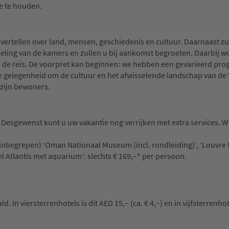
e te houden.
 vertellen over land, mensen, geschiedenis en cultuur. Daarnaast zu
rdeling van de kamers en zullen u bij aankomst begroeten. Daarbij w
van de reis. De voorpret kan beginnen: we hebben een gevarieerd p
 de gelegenheid om de cultuur en het afwisselende landschap van d
 zijn bewoners.
Desgewenst kunt u uw vakantie nog verrijken met extra services. Wi
 inbegrepen) ‘Oman Nationaal Museum (incl. rondleiding)‘, ‘Louvr
 Atlantis met aquarium‘: slechts € 169,–* per persoon.
 In viersterrenhotels is dit AED 15,– (ca. € 4,–) en in vijfsterrenho