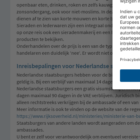
openbaar eten, drinken, roken en zelfs kauwgom kauwen, o
zonsondergang, ook voor niet-moslims. In deze tijd kunn
dienen af te zien van korte mouwen en korte broekspijpen.
Sieraden en lederwaren zijn een integraal onderdeel van 
op onze reis ook een sieradenmakerij en een leerwinkel bezo
producten te bekijken.
Onderhandelen over de prijs is een van de typische gebruik
handelaren een duidelijk ‘nee‘. Er wordt niet onderhande
Inreisbepalingen voor Nederlandse staatsburg
Nederlandse staatsburgers hebben voor de binnenkomst in
geldig is. Bij een verblijf van maximaal 14 dagen in Oman 
Nederlandse staatsburgers een gratis visumstempel in het p
dagen maximaal 90 dagen in de VAE verblijven. Juridisch b
alleen rechtstreeks verkrijgen bij de ambassade of een v
Meer informatie is ook te vinden op de website van de rege
https://www.rijksoverheid.nl/ministeries/ministerie-van-
Staatsburgers van andere landen wordt aangeraden om de 
ambassades.
U bent er zelf voor verantwoordelijk om eventueel vereiste 