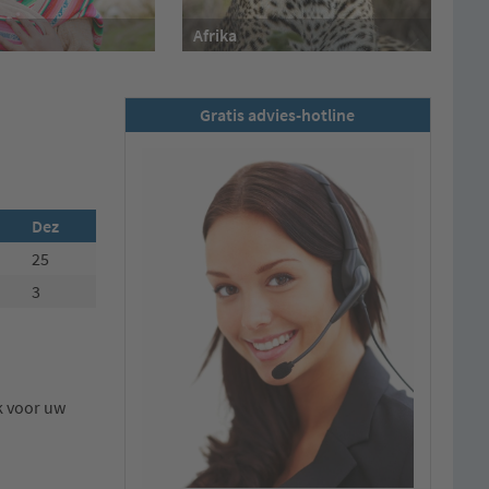
Afrika
Gratis advies-hotline
Dez
25
3
k voor uw