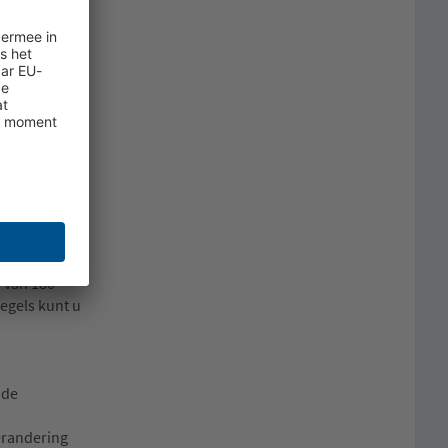
 tot
Mannen
m zullen we
erken en
teren de
 zes maanden
ten ontvangen
e van 180
egels kunt u
nde
verandering