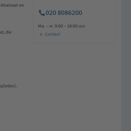
l Khaimah en
020 8086200
Ma. – vr. 9:00 – 18:00 uur
d, die
Contact
jiieten).