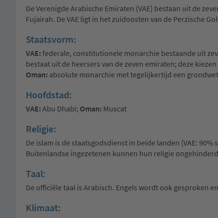
De Verenigde Arabische Emiraten (VAE) bestaan uit de zev
Fujairah. De VAE ligt in het zuidoosten van de Perzische Go
Staatsvorm:
VAE:
federale, constitutionele monarchie bestaande uit ze
bestaat uit de heersers van de zeven emiraten; deze kiezen on
Oman:
absolute monarchie met tegelijkertijd een grondwet
Hoofdstad:
VAE:
Abu Dhabi;
Oman:
Muscat
Religie:
De islam is de staatsgodsdienst in beide landen (VAE: 90% 
Buitenlandse ingezetenen kunnen hun religie ongehinderd 
Taal:
De officiële taal is Arabisch. Engels wordt ook gesproken en
Klimaat: