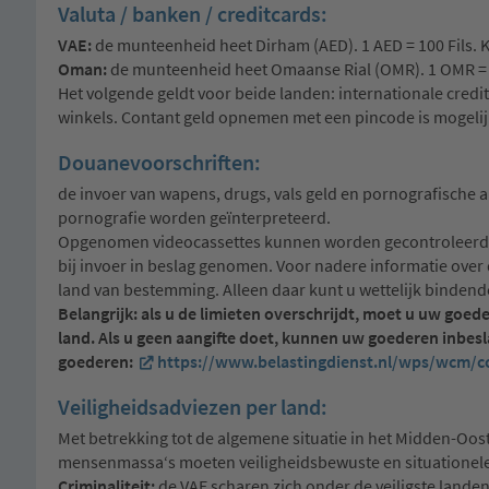
Valuta / banken / creditcards:
VAE:
de munteenheid heet Dirham (AED). 1 AED = 100 Fils. Ko
Oman:
de munteenheid heet Omaanse Rial (OMR). 1 OMR = 1.
Het volgende geldt voor beide landen: internationale cred
winkels. Contant geld opnemen met een pincode is mogelij
Douanevoorschriften:
de invoer van wapens, drugs, vals geld en pornografische ar
pornografie worden geïnterpreteerd.
Opgenomen videocassettes kunnen worden gecontroleerd of
bij invoer in beslag genomen. Voor nadere informatie ove
land van bestemming. Alleen daar kunt u wettelijk bindende
Belangrijk: als u de limieten overschrijdt, moet u uw goed
land. Als u geen aangifte doet, kunnen uw goederen inbes
goederen:
https://www.belastingdienst.nl/wps/wcm/c
Veiligheidsadviezen per land:
Met betrekking tot de algemene situatie in het Midden-Oo
mensenmassa‘s moeten veiligheidsbewuste en situatione
Criminaliteit:
de VAE scharen zich onder de veiligste landen