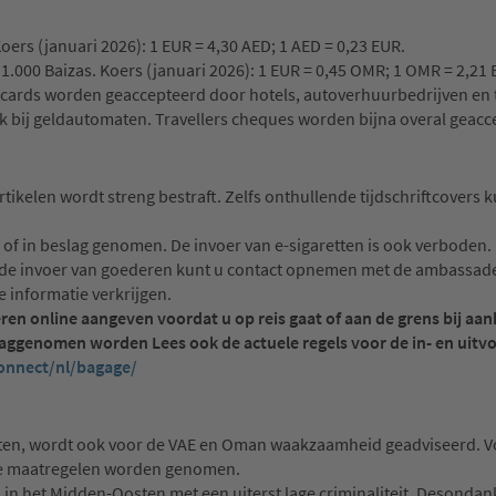
ers (januari 2026): 1 EUR = 4,30 AED; 1 AED = 0,23 EUR.
000 Baizas. Koers (januari 2026): 1 EUR = 0,45 OMR; 1 OMR = 2,21 
itcards worden geaccepteerd door hotels, autoverhuurbedrijven en 
k bij geldautomaten. Travellers cheques worden bijna overal geacc
tikelen wordt streng bestraft. Zelfs onthullende tijdschriftcovers 
 in beslag genomen. De invoer van e-sigaretten is ook verboden
r de invoer van goederen kunt u contact opnemen met de ambassade
 informatie verkrijgen.
eren online aangeven voordat u op reis gaat of aan de grens bij aa
laggenomen worden Lees ook de actuele regels voor de in- en uitv
onnect/nl/bagage/
sten, wordt ook voor de VAE en Oman waakzaamheid geadviseerd. Vo
le maatregelen worden genomen.
 in het Midden-Oosten met een uiterst lage criminaliteit. Desondank