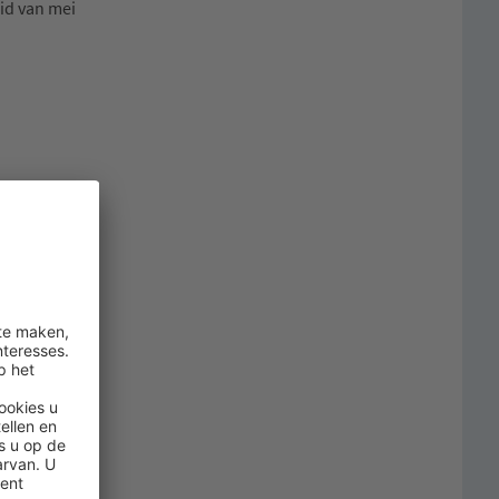
eid van mei
et type C of
 VAE/Oman
en
 Ramadan is
erktijden bij
islam. In het