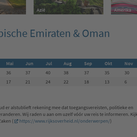
Azië
Amerika
bische Emiraten & Oman
Mai
Jun
Jul
Aug
Sep
Okt
Nov
36
37
40
38
37
35
30
17
21
24
22
18
13
6
ud er alstublieft rekening mee dat toegangsvereisten, politieke en
anderen. Wij raden u aan om uzelf vóór uw reis te informeren. Kij
Zaken (
https://www.rijksoverheid.nl/onderwerpen/
)