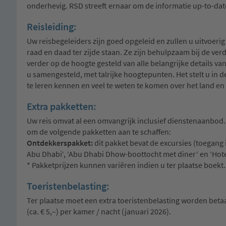
onderhevig. RSD streeft ernaar om de informatie up-to-dat
Reisleiding:
Uw reisbegeleiders zijn goed opgeleid en zullen u uitvoerig
raad en daad ter zijde staan. Ze zijn behulpzaam bij de ve
verder op de hoogte gesteld van alle belangrijke details 
u samengesteld, met talrijke hoogtepunten. Het stelt u in
te leren kennen en veel te weten te komen over het land en
Extra pakketten:
Uw reis omvat al een omvangrijk inclusief dienstenaanbod. 
om de volgende pakketten aan te schaffen:
Ontdekkerspakket:
dit pakket bevat de excursies (toegang
Abu Dhabi‘, ‘Abu Dhabi Dhow-boottocht met diner‘ en ‘Hotel
* Pakketprijzen kunnen variëren indien u ter plaatse boekt.
Toeristenbelasting:
Ter plaatse moet een extra toeristenbelasting worden betaald.
(ca. € 5,–) per kamer / nacht (januari 2026).