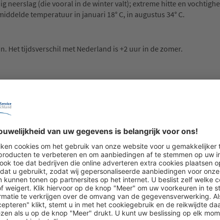
g neerslag (die vooral in de winter valt); extreme hitte en vochtigh
iddelde temperatuur in januari 18° C, in augustus 34° C.
. Het tijdsverschil met Nederland is +2 uur in de zomer.
jn meestal driepins stekkers (type G) nodig, soms ook stekkers van h
 grotere supermarkten.
 (+968), voor het netnummer vervalt de nul. Wanneer u vanuit de
etnummer zonder de nul te draaien.
n Oman. Vooral in het emiraat Sharjah geldt een streng, algemeen
miraten, in geen enkel hotel alcohol verkrijgbaar. Vrouwen mogen ge
uders en knieën moeten altijd bedekt zijn. Tijdens de vastenmaand
bijv. sluiting overdag van restaurants buiten de hotels, beperkte w
het gaat om religieuze kwesties en respect voor tradities binnen de 