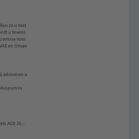
llen ze u met
ordt u tevens
rogramma voor
e VAE en Oman
j adviseren u
e Museum in
tels AED 20,–