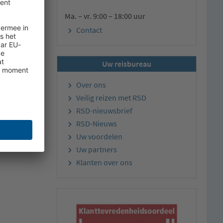
Ma. – vr. 9:00 – 18:00 uur
Contact
weiter
Uw reisbureau
Over ons
Veilig reizen met RSD
RSD-nieuwsbrief
RSD-Nieuws
Uw voordelen
Uw partners
Klanten over ons