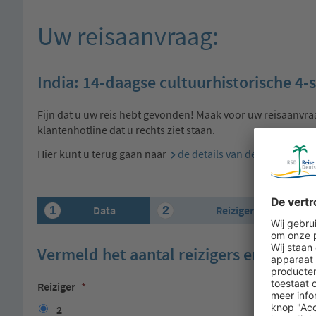
Uw reisaanvraag:
India: 14-daagse cultuurhistorische 4-s
Fijn dat u uw reis hebt gevonden! Maak voor uw reisaanvra
klantenhotline dat u rechts ziet staan.
Hier kunt u terug gaan naar
de details van de reis
.
1
2
Data
Reizigers
Vermeld het aantal reizigers en de rei
Reiziger
*
2