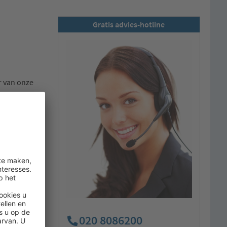
Gratis advies-hotline
r van onze
icht
020 8086200
amer