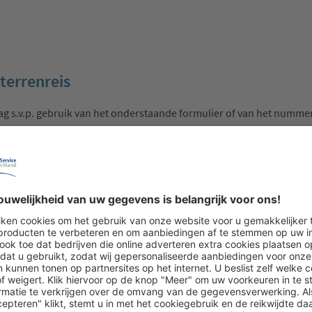
terrenreis
ag s.v.p. gebruik van het onderstaande formulier of van het numme
3
4
Contactgegevens
Overz
speriode:
Let op: alleen voor geselecteerde reizen kan een eenpersoonsk