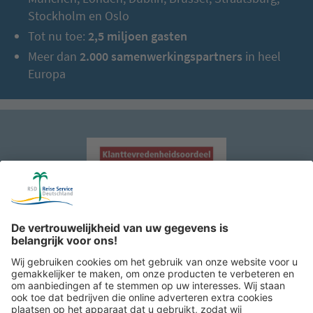
Stockholm en Oslo
Tot nu toe:
2,5 miljoen gasten
Meer dan
2.000 samenwerkingspartners
in heel
Europa