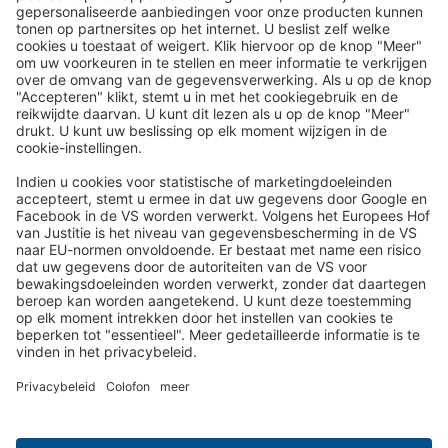
Reispost via de e-mailnieuwsbrief:
In de toekomst sturen wij u graag onze mooiste reizen per e-
mail toe!
Schrijf je nu in!
Over ons
Uw voordelen
Contact
Colofon
Privacy