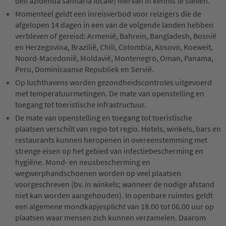
dell’azidenda sanitaria locale) hiervan in kennis te stellen.
Momenteel geldt een inreisverbod voor reizigers die de
afgelopen 14 dagen in een van de volgende landen hebben
verbleven of gereisd: Armenië, Bahrein, Bangladesh, Bosnië
en Herzegovina, Brazilië, Chili, Colombia, Kosovo, Koeweit,
Noord-Macedonië, Moldavië, Montenegro, Oman, Panama,
Peru, Dominicaanse Republiek en Servië.
Op luchthavens worden gezondheidscontroles uitgevoerd
met temperatuurmetingen. De mate van openstelling en
toegang tot toeristische infrastructuur.
De mate van openstelling en toegang tot toeristische
plaatsen verschilt van regio tot regio. Hotels, winkels, bars en
restaurants kunnen heropenen in overeenstemming met
strenge eisen op het gebied van infectiebescherming en
hygiëne. Mond- en neusbescherming en
wegwerphandschoenen worden op veel plaatsen
voorgeschreven (bv. in winkels; wanneer de nodige afstand
niet kan worden aangehouden). In openbare ruimtes geldt
een algemene mondkapjesplicht van 18.00 tot 06.00 uur op
plaatsen waar mensen zich kunnen verzamelen. Daarom