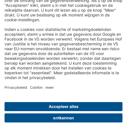
Reispost via de e-mailnieuwsbrief:
In de toekomst sturen wij u graag onze mooiste reizen per e-
mail toe!
Schrijf je nu in!
Over ons
Uw voordelen
Contact
Colofon
Privacy
Cookie-instellingen
ARV
Luchthaven
Kwaliteitsgarantie
Reisverzekering
Reis betalen