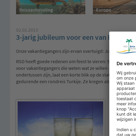
Reisaanbeveling
Europa
02.02.2013
3-jarig jubileum voor een van Europa’s
Onze vakantiegangers zijn ervan overtuigd: Jubileum van e
RSD heeft goede redenen om feest te vieren: Sinds ruim 3 j
voor vakantiegangers die weten wat ze willen – en dat voor
ondertussen zijn, laat een korte blik op de statistiek zi
gedurende een rondreis Turkije. Ze kregen als bedankje e