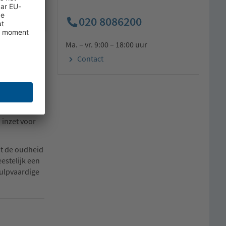
020 8086200
Ma. – vr. 9:00 – 18:00 uur
Contact
itsland,
arken en
ende
 reiziger
 inzet voor
it de oudheid
estelijk een
hulpvaardige