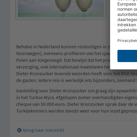
Behalve in Nederland kunnen reislustigen in zeven Europese
Noorwegen), eveneens profiteren van het spannende RSD-
Polen aan toegevoegd. Dat bewijst dat het professionele c
verzorging, ook internationaal maatstaven heeft gezet. Ge
Dieter Kronzucker lovende woorden heeft voor het RSD-team
de gasten. Iedere reis is werkelijk iets bijzonders, niemand
Aanleiding voor Dieter Kronzucker om graag zijn opwachting
in het Turkse Myra. Afgelopen zomer overhandigden eigenaa
cheque van 50.000 euro. Dieter Kronzucker sprak daar de v
Turkijekenners worden steeds weer voor hun inzet geprez
terug naar overzicht