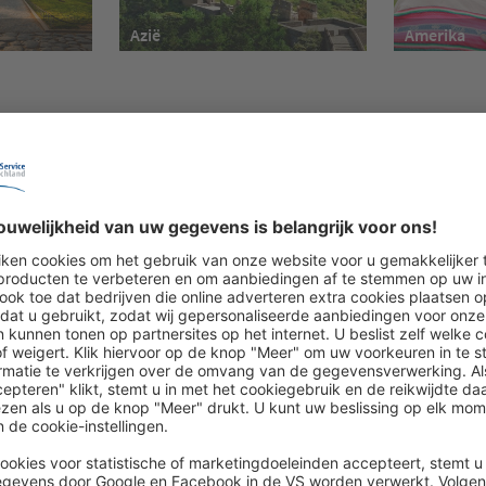
Azië
Amerika
 grootste educatieve-reis-organisatoren
en successtory.
aar presenteert het geëngageerde team van reisspecialisten bijzon
 de beste prijzen. Hoe geliefd de zorgzaam geselecteerde educatiev
en. Pas onlangs konden de 500.000e RSD-vakantiegangers verwelkomd
en luxueuze reis voor twee personen naar de Verenigde Arabische E