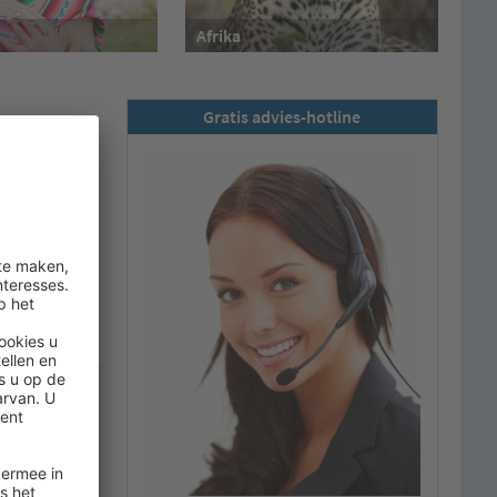
Afrika
Gratis advies-hotline
dere reizen
e reizen
 worden
miraten.