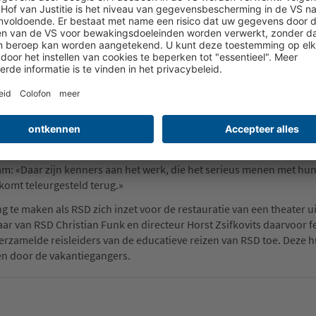
 landen (Zwitserland, Oostenrijk, Frankrijk, België, Luxemburg, Du
vakantieaanbod. In het voorjaar worden daar nog Zweden, Denem
oncept van RSD-Reisen, met zijn soepele organisatie en veelomvatt
en wonder dat zelfs de Duitse TV-wereldreporter en doorgewinterde
: «Daar zijn kenners aan het werk, die het serieus menen met hun
 komt teleurgesteld terug.»
 te maken als RSD zich inzet voor de restauratie van een theater u
r van RSD Christian Funk en directeur Horst Zsifkovits daarvoor fe
erzamelde reisleiders van de educatieve reizen van RSD toe. Deze 
en door de vakantiegangers.