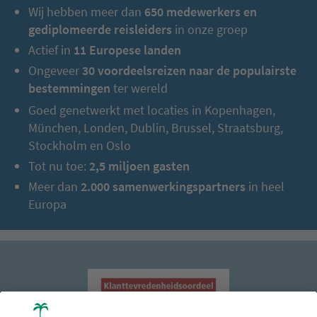
Wij hebben meer dan
650 medewerkers en
gediplomeerde reisleiders
in onze groep
Actief in
11 Europese landen
Ongeveer
30 voordeelsreizen naar de populairste
bestemmingen
ter wereld
Goed genetwerkt met locaties in Kopenhagen,
München, Londen, Dublin, Brussel, Straatsburg,
Stockholm en Oslo
Tot nu toe:
2,5 miljoen gasten
Meer dan
2.000 samenwerkingspartners
in heel
Europa