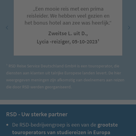
„Een mooie reis met een prima
reisleider. We hebben veel gezien en
het bonus hotel aan zee was heerlijk.“
Zweitse L. uit D.,
Lycia -reiziger, 05-10-2023¹
¹ RSD Reise Service Deutschland GmbH is een touroperator, die
diensten aan klanten uit talrijke Europese landen levert. De hier
weergegeven meningen zijn afkomstig van deelnemers aan reizen
die door RSD werden georganiseerd.
RSD - Uw sterke partner
De RSD-bedrijvengroep is een van de
grootste
touroperators van studiereizen in Europa