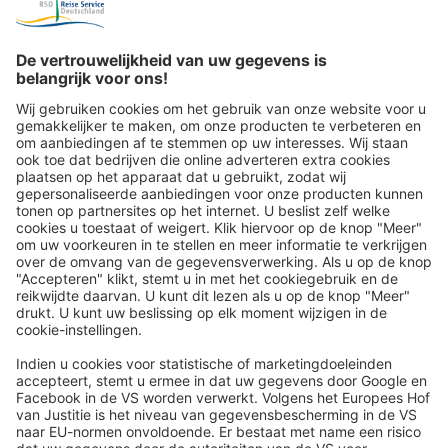
Reispost via de e-mailnieuwsbrief:
In de toekomst sturen wij u graag onze mooiste reizen per e-