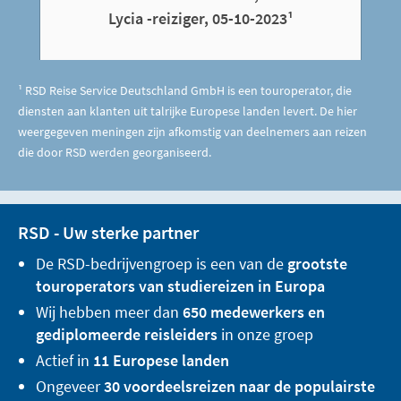
Lycia -reiziger, 05-10-2023¹
¹ RSD Reise Service Deutschland GmbH is een touroperator, die
diensten aan klanten uit talrijke Europese landen levert. De hier
weergegeven meningen zijn afkomstig van deelnemers aan reizen
die door RSD werden georganiseerd.
RSD - Uw sterke partner
De RSD-bedrijvengroep is een van de
grootste
touroperators van studiereizen in Europa
Wij hebben meer dan
650 medewerkers en
gediplomeerde reisleiders
in onze groep
Actief in
11 Europese landen
Ongeveer
30 voordeelsreizen naar de populairste