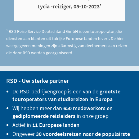
Lycia -reiziger, 05-10-2023¹
¹ RSD Reise Service Deutschland GmbH is een touroperator, die
diensten aan klanten uit talrijke Europese landen levert. De hier
weergegeven meningen zijn afkomstig van deelnemers aan reizen
die door RSD werden georganiseerd.
RSD - Uw sterke partner
De RSD-bedrijvengroep is een van de
grootste
touroperators van studiereizen in Europa
Wij hebben meer dan
650 medewerkers en
gediplomeerde reisleiders
in onze groep
Actief in
11 Europese landen
Ongeveer
30 voordeelsreizen naar de populairste